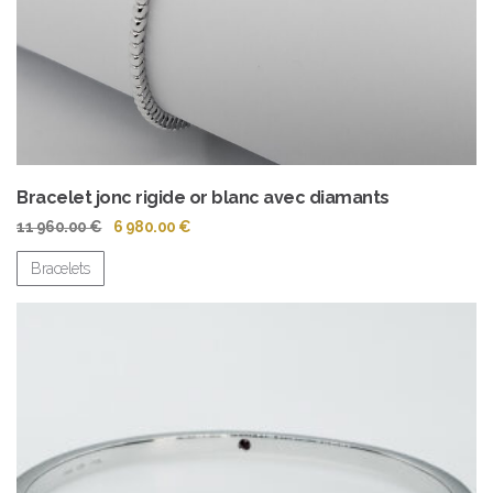
Bracelet jonc rigide or blanc avec diamants
Le
Le
11 960.00
€
6 980.00
€
prix
prix
initial
actuel
Bracelets
était :
est :
11
6
960.00 €.
980.00 €.