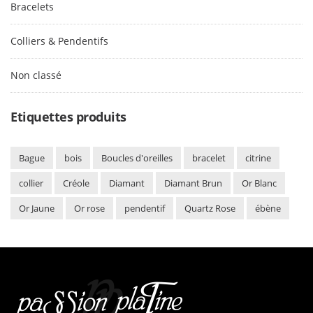
Bracelets
Colliers & Pendentifs
Non classé
Etiquettes produits
Bague
bois
Boucles d'oreilles
bracelet
citrine
collier
Créole
Diamant
Diamant Brun
Or Blanc
Or Jaune
Or rose
pendentif
Quartz Rose
ébène