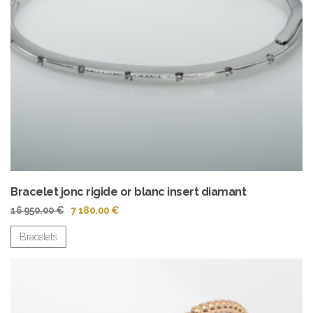
Bracelet jonc rigide or blanc insert diamant
Le
Le
16 950.00
€
7 180.00
€
prix
prix
initial
actuel
Bracelets
était :
est :
16
7
950.00 €.
180.00 €.