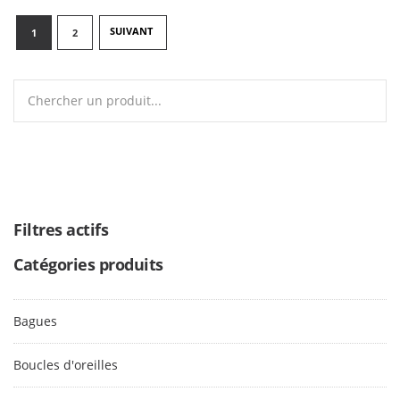
1
2
NEXT
Search
for:
Filtres actifs
Catégories produits
Bagues
Boucles d'oreilles