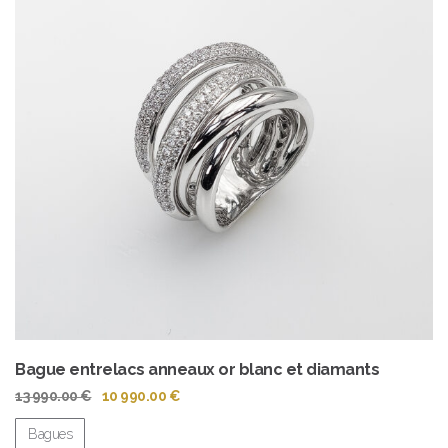
Bague entrelacs anneaux or blanc et diamants
Le
Le
13 990.00
€
10 990.00
€
prix
prix
initial
actuel
Bagues