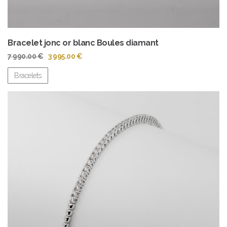
Bracelet jonc or blanc Boules diamant
Le
Le
7 990.00
€
3 995.00
€
prix
prix
initial
actuel
Bracelets
était :
est :
7
3
990.00 €.
995.00 €.