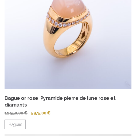
Bague or rose Pyramide pierre de lune rose et
diamants
Le
Le
11 950.00
€
5 975.00
€
prix
prix
initial
actuel
Bagues
était :
est :
11
5