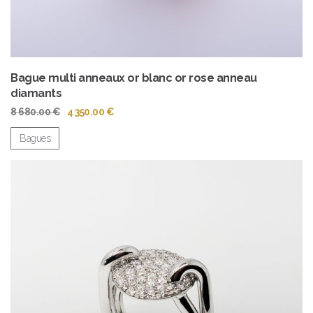
Bague multi anneaux or blanc or rose anneau
diamants
Le
Le
8 680.00
€
4 350.00
€
prix
prix
initial
actuel
Bagues
était :
est :
8
4
680.00 €.
350.00 €.