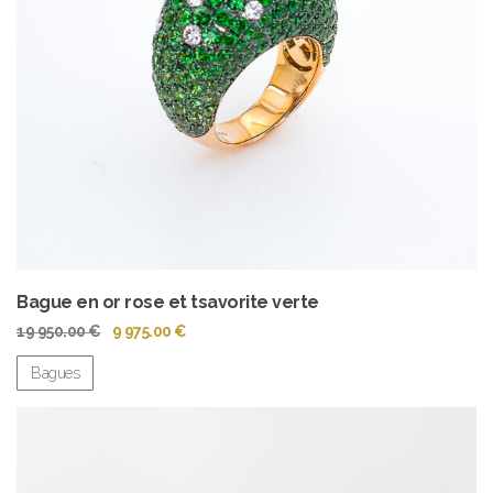
Bague en or rose et tsavorite verte
Le
Le
19 950.00
€
9 975.00
€
prix
prix
initial
actuel
Bagues
était :
est :
19
9
950.00 €.
975.00 €.