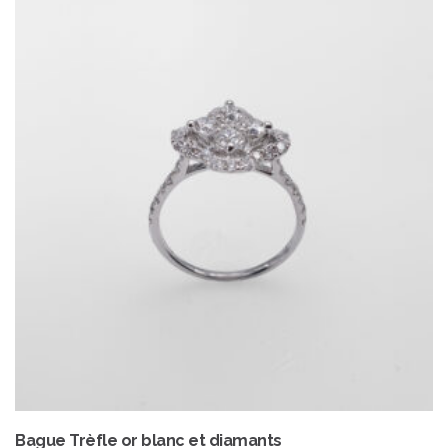
950.00 €.
975.00 €.
Bague Trèfle or blanc et diamants