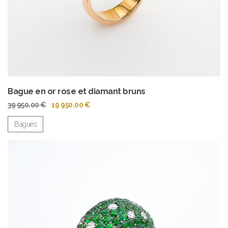
Bague en or rose et diamant bruns
Le
Le
39 950.00
€
19 950.00
€
prix
prix
initial
actuel
Bagues
était :
est :
39
19
950.00 €.
950.00 €.