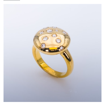
était :
est :
13
10
990.00 €.
990.00 €.