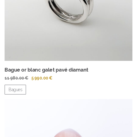
Bague or blanc galet pavé diamant
Le
Le
11 980.00
€
5 990.00
€
prix
prix
initial
actuel
Bagues
était :
est :
11
5
980.00 €.
990.00 €.