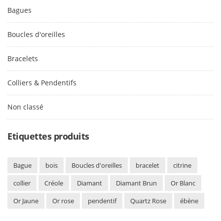
Bagues
Boucles d'oreilles
Bracelets
Colliers & Pendentifs
Non classé
Etiquettes produits
Bague
bois
Boucles d'oreilles
bracelet
citrine
collier
Créole
Diamant
Diamant Brun
Or Blanc
Or Jaune
Or rose
pendentif
Quartz Rose
ébène