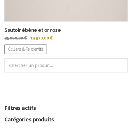
Sautoir ébène et or rose
Le
Le
25 000.00
€
19 970.00
€
prix
prix
initial
actuel
Colliers & Pendentifs
était :
est :
25
19
Search
000.00 €.
970.00 €.
for:
Filtres actifs
Catégories produits