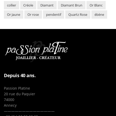
collier
Créole
Diamant
Diamant Brun
Or Blanc
Or Jaune
Or rose
pendentif
Quartz Rose
ébène
Depuis 40 ans.
Passion Platine
20 rue du Paquier
74000
Annecy
——————————————