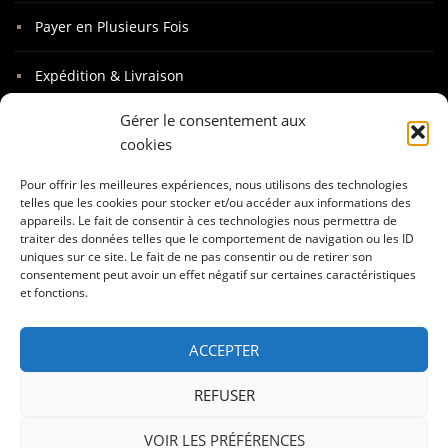
Payer en Plusieurs Fois
Expédition & Livraison
Gérer le consentement aux
Paquet Cadeaux
cookies
Mot Personnalisé
Pour offrir les meilleures expériences, nous utilisons des technologies
telles que les cookies pour stocker et/ou accéder aux informations des
appareils. Le fait de consentir à ces technologies nous permettra de
Conditions Générales de Vente
traiter des données telles que le comportement de navigation ou les ID
uniques sur ce site. Le fait de ne pas consentir ou de retirer son
Mentions Légales
consentement peut avoir un effet négatif sur certaines caractéristiques
et fonctions.
Droits de Rétractations
ACCEPTER
Garantie
REFUSER
VOIR LES PRÉFÉRENCES