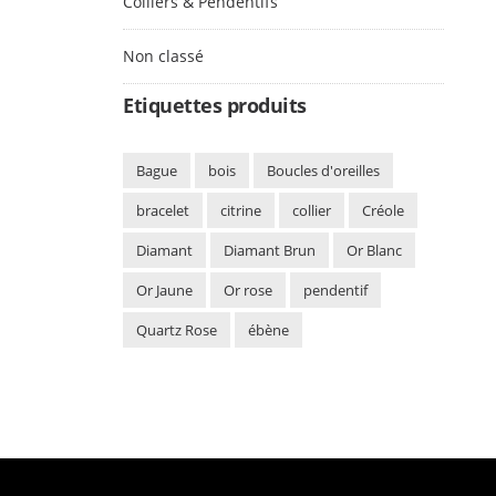
Colliers & Pendentifs
Non classé
Etiquettes produits
Bague
bois
Boucles d'oreilles
bracelet
citrine
collier
Créole
Diamant
Diamant Brun
Or Blanc
Or Jaune
Or rose
pendentif
Quartz Rose
ébène