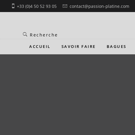
Skip
+33 (0)4 50 52 93 05
contact@passion-platine.com
to
content
ACCUEIL
SAVOIR FAIRE
BAGUES