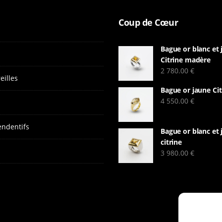
Coup de Cœur
Bague or blanc et
Citrine madère
2 780.00
€
eilles
Bague or jaune Cit
4 550.00
€
endentifs
Bague or blanc et 
citrine
3 980.00
€