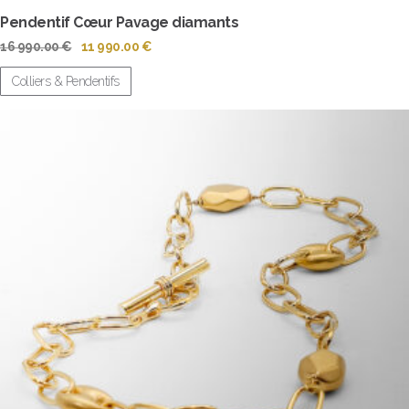
Pendentif Cœur Pavage diamants
Le
Le
16 990.00
€
11 990.00
€
prix
prix
initial
actuel
Colliers & Pendentifs
était :
est :
16
11
990.00 €.
990.00 €.