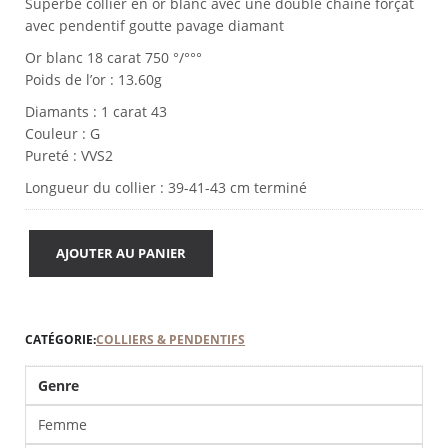
était :
Superbe collier en or blanc avec une double chaine forçat
prix
10
avec pendentif goutte pavage diamant
actuel
990.00 €.
Or blanc 18 carat 750 °/°°°
est :
Poids de l’or : 13.60g
4
995.00 €.
Diamants : 1 carat 43
Couleur : G
Pureté : VVS2
Longueur du collier : 39-41-43 cm terminé
AJOUTER AU PANIER
CATÉGORIE:
COLLIERS & PENDENTIFS
Genre
Femme