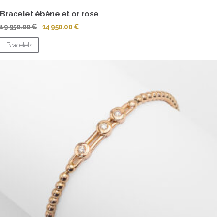
Bracelet ébène et or rose
Le
Le
19 950.00
€
14 950.00
€
prix
prix
initial
actuel
Bracelets
était :
est :
19
14
950.00 €.
950.00 €.