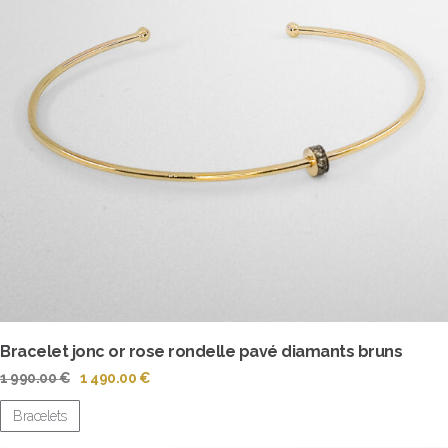
Bracelet jonc or rose rondelle pavé diamants bruns
Le
Le
1 990.00
€
1 490.00
€
prix
prix
initial
actuel
Bracelets
était :
est :