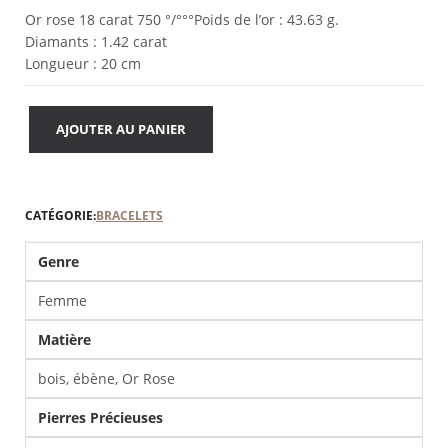
23
Or rose 18 carat 750 °/°°°Poids de l’or : 43.63 g.
actuel
900.00 €.
Diamants : 1.42 carat
est :
Longueur : 20 cm
19
900.00 €.
AJOUTER AU PANIER
CATÉGORIE:
BRACELETS
Genre
Femme
Matière
bois, ébène, Or Rose
Pierres Précieuses