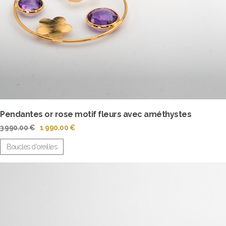
Pendantes or rose motif fleurs avec améthystes
Le
Le
3 990.00
€
1 990.00
€
prix
prix
initial
actuel
Boucles d'oreilles
était :
est :
3
1
990.00 €.
990.00 €.