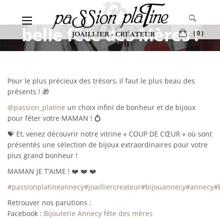
Skip
to
content
belle fête des Mères !
(0)
Pour le plus précieux des trésors, il faut le plus beau des
présents ! 🎁
@passion_platine
un choix infini de bonheur et de bijoux
pour fêter votre MAMAN ! 💍
💝 Et, venez découvrir notre vitrine « COUP DE CŒUR » où sont
présentés une sélection de bijoux extraordinaires pour votre
plus grand bonheur !
MAMAN JE T’AIME ! ❤️ ❤️ ❤️
#passionplatineannecy
#joailliercreateur
#bijouannecy
#annecy
#
Retrouver nos parutions :
Facebook :
Bijouterie Annecy fête des mères