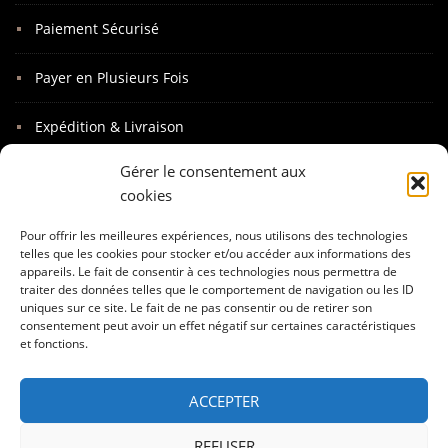
Paiement Sécurisé
Payer en Plusieurs Fois
Expédition & Livraison
Gérer le consentement aux
Paquet Cadeaux
cookies
Mot Personnalisé
Pour offrir les meilleures expériences, nous utilisons des technologies
telles que les cookies pour stocker et/ou accéder aux informations des
appareils. Le fait de consentir à ces technologies nous permettra de
Conditions Générales de Vente
traiter des données telles que le comportement de navigation ou les ID
uniques sur ce site. Le fait de ne pas consentir ou de retirer son
Mentions Légales
consentement peut avoir un effet négatif sur certaines caractéristiques
et fonctions.
Droits de Rétractations
ACCEPTER
Garantie
REFUSER