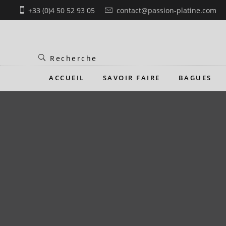
Skip
+33 (0)4 50 52 93 05
contact@passion-platine.com
to
content
ACCUEIL
SAVOIR FAIRE
BAGUES