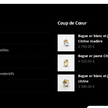
Coup de Cœur
Bague or blanc et
Citrine madère
2 780.00
€
eilles
Bague or jaune Cit
4 550.00
€
endentifs
Bague or blanc et 
citrine
3 980.00
€