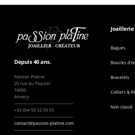
Joaillerie
Bagues
Depuis 40 ans.
Boucles d'or
Passion Platine
Bracelets
20 rue du Paquier
74000
Colliers & P
Annecy
——————————————
Non classé
+33 (0)4 50 52 93 05
——————————————
contact@passion-platine.com
——————————————