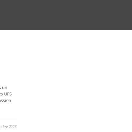
s un
ies UPS
assion
tobre 2023